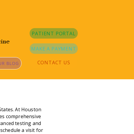
PATIENT PORTAL
cine
MAKE A PAYMENT
CONTACT US
UR BLOG
States. At Houston
ides comprehensive
vanced testing and
chedule a visit for