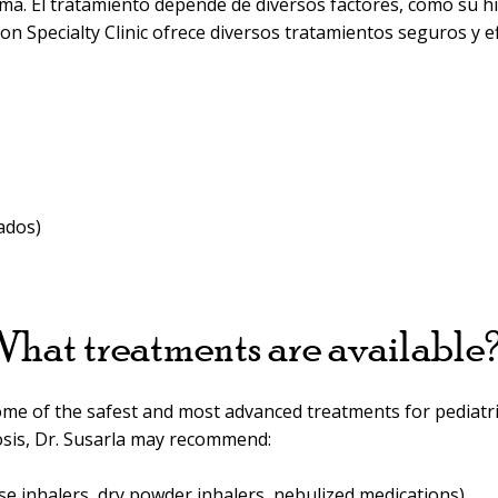
ma. El tratamiento depende de diversos factores, como su his
n Specialty Clinic ofrece diversos tratamientos seguros y ef
ados)
hat treatments are available
some of the safest and most advanced treatments for pediatr
osis, Dr. Susarla may recommend:
e inhalers, dry powder inhalers, nebulized medications)