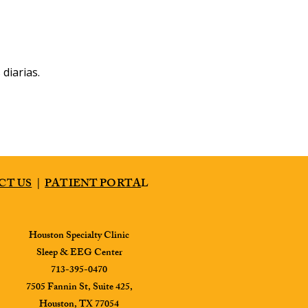
diarias.
CT US
|
PATIENT PORTA
L
Houston Specialty Clinic
Sleep & EEG Center
713-395-0470
7505 Fannin St, Suite 425,
Houston, TX 77054