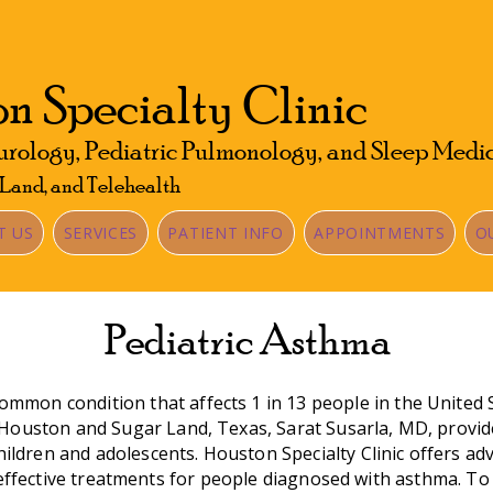
n Specialty Clinic
urology, Pediatric Pulmonology, and Sleep Medi
 Land, and Telehealth
T US
SERVICES
PATIENT INFO
APPOINTMENTS
O
Pediatric Asthma
common condition that affects 1 in 13 people in the United 
in Houston and Sugar Land, Texas, Sarat Susarla, MD, prov
hildren and adolescents. Houston Specialty Clinic offers ad
ffective treatments for people diagnosed with asthma. To s