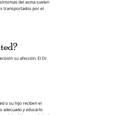
 síntomas del asma suelen
os transportados por el
ated?
cisión su afección. El Dr.
d o su hijo reciben el
nto adecuado y educarlo